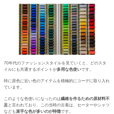
70年代のファッションスタイルを見ていくと、どのスタ
イルにも共通するポイントが
多用な色使い
です。
特に原色に近い色のアイテムを積極的にコーデに取り入れ
ています。
このような色使いになったのは
繊維を作るための原材料不
足
と言われており、この当時の古着は、セーターやシャツ
なども
派手な色が多いのが特徴
です。