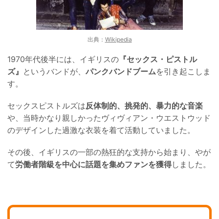
出典：
Wikipedia
1970年代後半には、イギリスの
『セックス・ピストル
ズ』
というバンドが、
パンクバンドブーム
を引き起こしま
す。
セックスピストルズは
反体制的、挑発的、暴力的な音楽
や、当時かなり親しかったヴィヴィアン・ウエストウッド
のデザインした過激な衣装を着て活動していました。
その後、イギリスの一部の熱狂的な支持から始まり、やが
て
労働者階級を中心に話題を集めファンを獲得
しました。