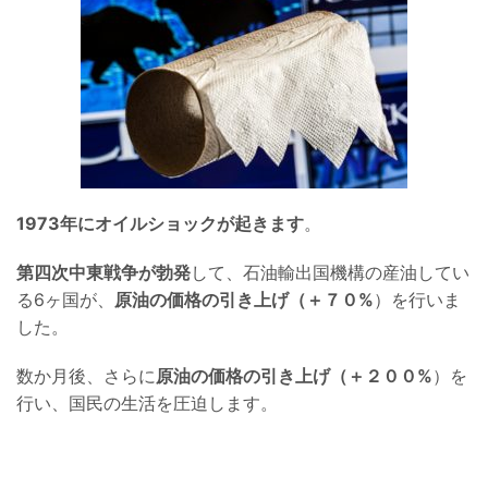
1973年にオイルショックが起きます
。
第四次中東戦争が勃発
して、石油輸出国機構の産油してい
る6ヶ国が、
原油の価格の引き上げ（＋７０%
）を行いま
した。
数か月後、さらに
原油の価格の引き上げ（＋２００%
）を
行い、国民の生活を圧迫します。