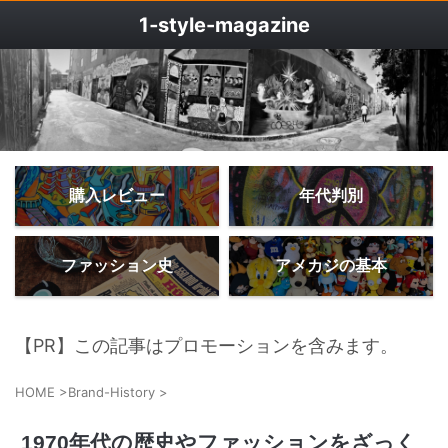
1‐style-magazine
購入レビュー
年代判別
ファッション史
アメカジの基本
【PR】この記事はプロモーションを含みます。
HOME
>
Brand-History
>
1970年代の歴史やファッションをざっく