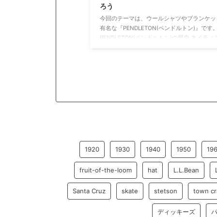
ろう
今回のテーマは、ウールシャツやブランケッ
有名な『PENDLETON(ペンドルトン)』です
PENDLETON(ペンドルトン)の歴史 ネイテ
メリカン柄のブランケットを製造 1863 イギ
のトーマス・ケイがアメリカのオレゴン州に
住。 移住後、毛織物職人の経験を活かしネ
ブ・アメリカン柄のブランケットを製造しま
巨大なビジネスファミリーが誕生 1876 トー
ケイの娘であったファニーが小売業者であったC
ビショップと結婚。 この結婚により製造業
業が一緒になった為、巨大 ...
1920
1930
1940
1950
19
fruit-of-the-loom
hat
L.L.Bean
Santa Cruz
skate
stetson
town cr
ディッキーズ