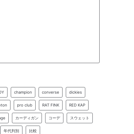
OY
champion
converse
dickies
eton
pro club
RAT FINK
RED KAP
age
カーディガン
コーデ
スウェット
年代判別
比較