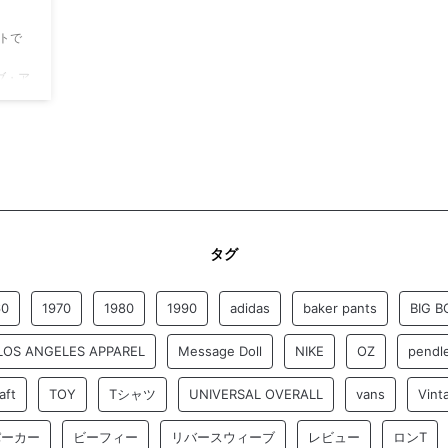
トで
。
ィブ・ア
リス人
移
イティ
す。
マス・
.P.
と小売
タグ
60
1970
1980
1990
adidas
baker pants
BIG B
LOS ANGELES APPAREL
Message Doll
NIKE
OZ
pendl
aft
TOY
Tシャツ
UNIVERSAL OVERALL
vans
Vint
パーカー
ビーフィー
リバースウィーブ
レビュー
ロンT