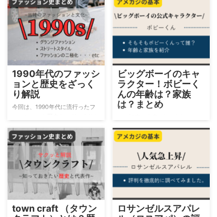
1990年代のファッシ
ビッグボーイのキャ
ョンと歴史をざっく
ラクター！ボビーく
り解説
んの年齢は？家族
は？まとめ
今回は、1990年代に流行ったフ
ァッションや歴史を、ざっくりと
この記事の内容 ビッグボーイの
解説していこうとおもいます。
キャラクターであるボビーくんに
特に1990年代は、グランジロッ
関する知識 雑学多めの内容とな
ク、ヒップホップ、ストリートフ
っています https://1-stylle-
ァッションが流行した時代だと言
magazine.com/brand-list-
われています。 90年代に流行し
bigboy-second/ そもそもビッグ
たファッション グランジファッ
ボーイって何？ カリフォルニア
ション HIP-HOPファッション ス
州で創業したファミリーレストラ
トリートファッション グランジ
ンです。主力商品はハンバーガー
ファッション 1990年代前半に流
です。 日本の運営は、株式会社
town craft （タウン
ロサンゼルスアパレ
行したグランジロック 語源は、
ビッグボーイジャパンがしてお