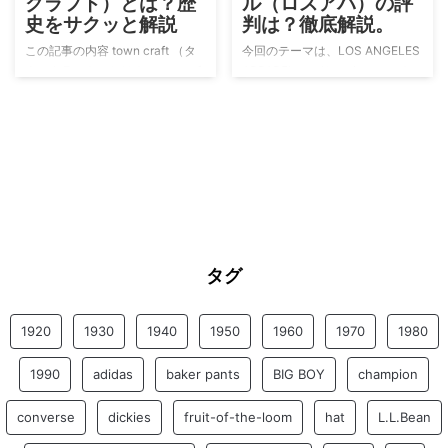
クラフト）とは？歴
ル（ロスアパ）の評
グランジ(Grunge：汚れた)という
り、店舗数は、現在、226店舗あ
史をサクッと解説
判は？徹底解説。
俗語です。 特徴は、古着のネル
ります。 ビックボーイとボビー
この記事の内容 town craft （タ
今回のテーマは、LOS ANGELES
シャツやカーディガン、穴の開い
くんの名前の由来 1936年に創業
ウンクラフト）とは？ town craft
APPAREL（ロサンゼルス アパレ
たジーンズやスニーカーなどで着
者ボブ・ヴィアン氏がアメリカの
（タウンクラフト）の歴史を解説
ル）です。 略してロスアパと言
くず ...
グレンデ ...
town craft （タウンクラフト）ま
われてます。 お洒落なブランド
とめ town craft （タウンクラフ
ですが、あまりメディアに出てい
ト）とは？ 一言で言うと、ジェ
ないので、人ともかぶりません。
イ・シー・ペニー（ J.C
そんなマイノリティな所も『知る
PENNY）のプライベートブラン
人ぞ知る』感じがしてポイントが
ドです。 ちなみにジェイ・シ
高いロスアパです。 この記事の
ー・ペニー（ J.C PENNY）と
内容 ロサンゼルスアパレル（ロ
は、アメリカのデパートメントス
スアパ）の評判 ロサンゼルスア
トア（百貨店）のことです。
パレル（ロスアパ）まとめ ロサ
タグ
town craft （タウンクラフト）の
ンゼルスアパレル（ロスアパ）の
洋服は、独特の世界観とクオリテ
評判の前に知っておきたいアメリ
ィの高さが評価され、今も ...
カンアパレル（アメアパ） 今回
1920
1930
1940
1950
1960
1970
1980
は、ロサンゼルスアパレル（ロス
アパ）の評判 ...
1990
adidas
baker pants
BIG BOY
champion
converse
dickies
fruit-of-the-loom
hat
L.L.Bean