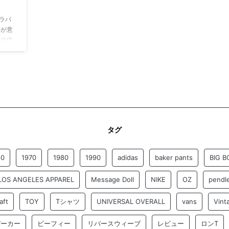
ラバ
声が意
事の内
ヴィン
の基本
ルまと
メッセ
メリカ
アメリ
。 日
ッセ
タグ
60
1970
1980
1990
adidas
baker pants
BIG B
LOS ANGELES APPAREL
Message Doll
NIKE
OZ
pendl
aft
TOY
Tシャツ
UNIVERSAL OVERALL
vans
Vint
パーカー
ビーフィー
リバースウィーブ
レビュー
ロンT