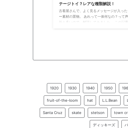
テージトイ？レアな種類解説！
古着屋さんで、よく見るメッセージが入った
ー素材の置物。 あれって一体何なの？って
外と多いので、解説してみました。 この記
容 メッセージドールと呼ばれるアメリカの
テージトイに関する知識 メッセージドール
的な種類とレアものを解説 メッセージドー
め メッセージドールとは？ 引用：メルカリ 
ージドールとは、60年代から70年代頃にア
で流行したラバー素材の置物のことです。 
カでは、シリースカルプスと呼ばれています
本では、メッセージが書かれているため、メ
ー ...
1920
1930
1940
1950
19
fruit-of-the-loom
hat
L.L.Bean
Santa Cruz
skate
stetson
town cr
ディッキーズ