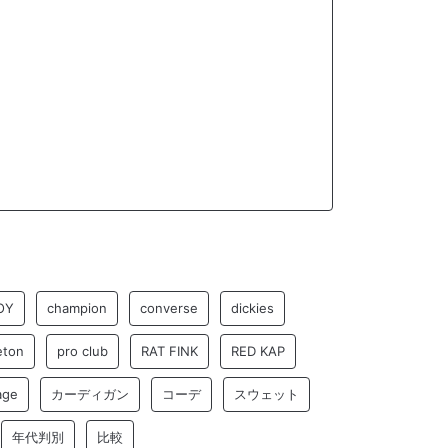
OY
champion
converse
dickies
eton
pro club
RAT FINK
RED KAP
age
カーディガン
コーデ
スウェット
年代判別
比較