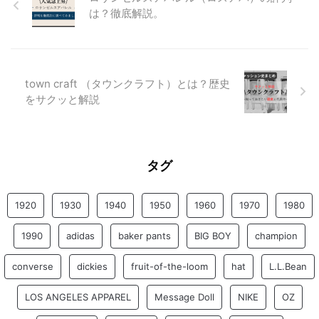
は？徹底解説。
town craft （タウンクラフト）とは？歴史
をサクッと解説
タグ
1920
1930
1940
1950
1960
1970
1980
1990
adidas
baker pants
BIG BOY
champion
converse
dickies
fruit-of-the-loom
hat
L.L.Bean
LOS ANGELES APPAREL
Message Doll
NIKE
OZ