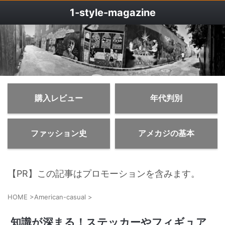
1‐style-magazine
購入レビュー
年代判別
ファッション史
アメカジの基本
【PR】この記事はプロモーションを含みます。
HOME
>
American-casual
>
知識が深まる！ステッカーやフィギュア